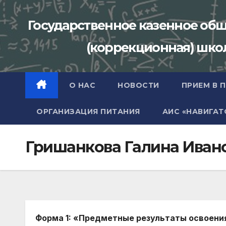
Перейти
к
Государственное казенное об
содержимому
(коррекционная) школа
О НАС
НОВОСТИ
ПРИЕМ В 
ОРГАНИЗАЦИЯ ПИТАНИЯ
АИС «НАВИГАТ
Гришанкова Галина Ивано
Форма 1: «Предметные результаты освоен