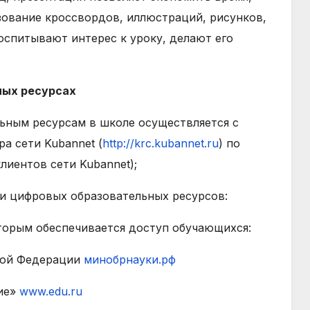
зование кроссвордов, иллюстраций, рисунков,
оспитывают интерес к уроку, делают его
ных ресурсах
ьным ресурсам в школе осуществляется с
а сети Kubannet (
http://krc.kubannet.ru
) по
лиентов сети Kubannet);
и цифровых образовательных ресурсов:
торым обеспечивается доступ обучающихся:
кой Федерации
минобрнауки.рф
ие»
www.edu.ru