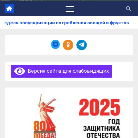
опуляризации потребления овощей и фруктов
Учащие
Версия сайта для слабовидящих