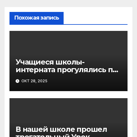
Похожая запись
Учащиеся школы-
интерната прогулялись по
дорожкам «зелёного
ОКТ 28, 2025
сердца курорта»
В нашей школе прошел
трогательный Урок