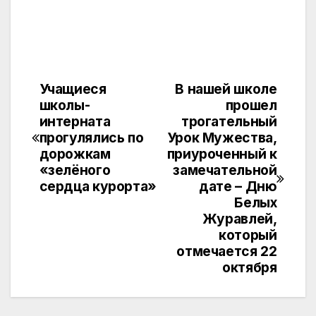
Учащиеся
В нашей школе
Навигация
школы-
прошел
по
интерната
трогательный
прогулялись по
Урок Мужества,
записям
дорожкам
приуроченный к
«зелёного
замечательной
сердца курорта»
дате – Дню
Белых
Журавлей,
который
отмечается 22
октября