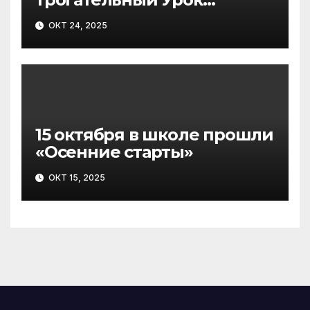
Мужества, приуроченный к
ОКТ 24, 2025
замечательной дате – Дню
Белых Журавлей, который
отмечается 22 октября
15 октября в школе прошли
«Осенние старты»
ОКТ 15, 2025