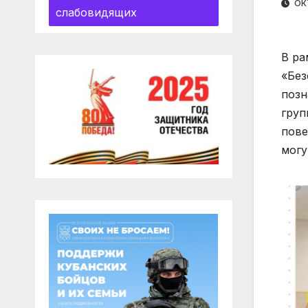
ОКТ
слабовидящих
В р
«Без
позн
груп
пове
могу