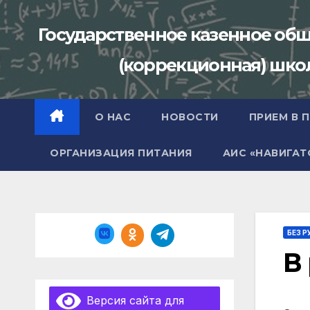
Перейти
к
Государственное казенное об
содержимому
(коррекционная) школа
О НАС
НОВОСТИ
ПРИЕМ В 
ОРГАНИЗАЦИЯ ПИТАНИЯ
АИС «НАВИГАТ
БЕЗ Р
В
Версия сайта для