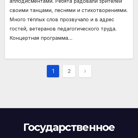
аплодисментами. Ребята радовали зрителей
своими танцами, песнями и стихотворениями.
Много тёплых слов прозвучало и в адрес
гостей, ветеранов педагогического труда.
Концертная программа…
Пагинация
1
2
записей
Государственное