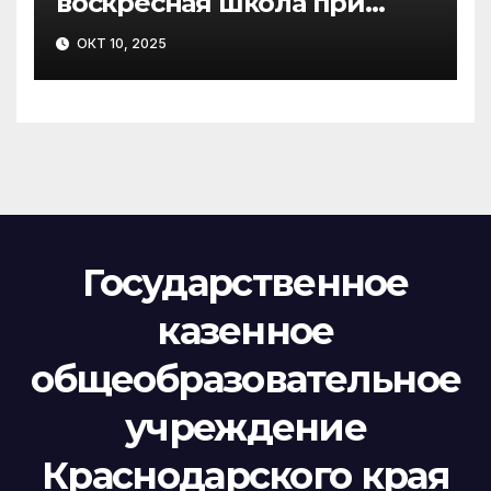
воскресная школа при
храме Сорока
ОКТ 10, 2025
Севастийских мучеников
провели совместное
мероприятие
Государственное
казенное
общеобразовательное
учреждение
Краснодарского края