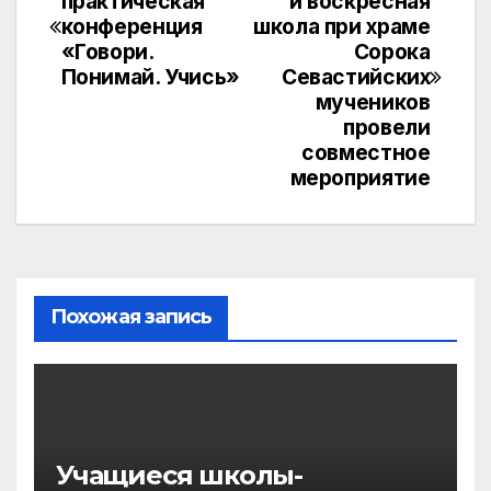
практическая
и воскресная
по
конференция
школа при храме
«Говори.
Сорока
записям
Понимай. Учись»
Севастийских
мучеников
провели
совместное
мероприятие
Похожая запись
Учащиеся школы-