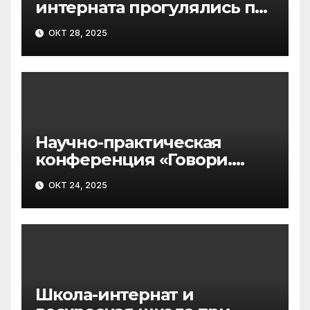
интерната прогулялись по
дорожкам «зелёного
ОКТ 28, 2025
сердца курорта»
Научно-практическая
конференция «Говори.
Понимай. Учись»
ОКТ 24, 2025
Школа-интернат и