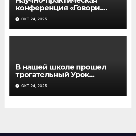
Научно-практическая
конференция «Говори.
Понимай. Учись»
ОКТ 24, 2025
В нашей школе прошел
трогательный Урок
Мужества, приуроченный к
ОКТ 24, 2025
замечательной дате – Дню
Белых Журавлей, который
отмечается 22 октября