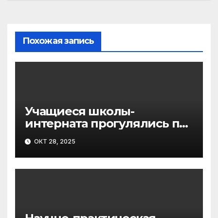
Похожая запись
Учащиеся школы-
интерната прогулялись по
дорожкам «зелёного
ОКТ 28, 2025
сердца курорта»