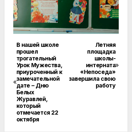
В нашей школе
Летняя
Навигация
прошел
площадка
по
трогательный
школы-
Урок Мужества,
интерната
записям
приуроченный к
«Непоседа»
замечательной
завершила свою
дате – Дню
работу
Белых
Журавлей,
который
отмечается 22
октября