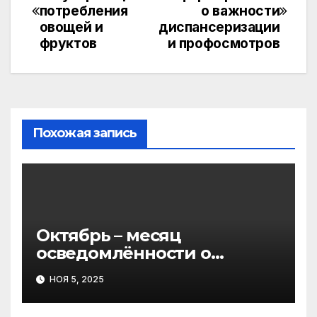
по
потребления
о важности
овощей и
диспансеризации
записям
фруктов
и профосмотров
Похожая запись
Октябрь – месяц
осведомлённости о
Синдроме Ретта
НОЯ 5, 2025