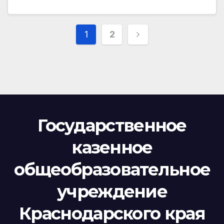
Пагинация
1
2
записей
Государственное
казенное
общеобразовательное
учреждение
Краснодарского края