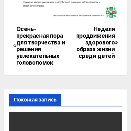
Осень-
Неделя
Навигация
прекрасная пора
продвижения
по
для творчества и
здорового
решения
образа жизни
записям
увлекательных
среди детей
головоломок
Похожая запись