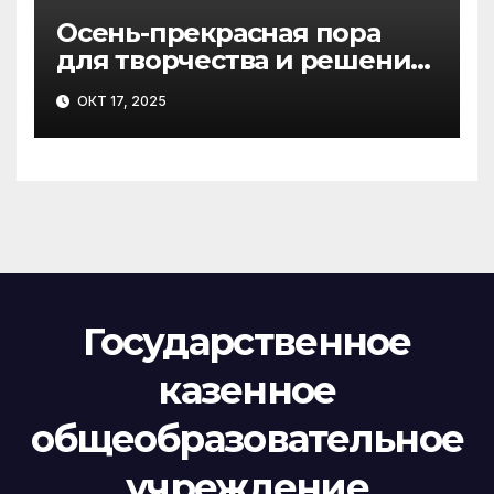
Осень-прекрасная пора
для творчества и решения
увлекательных
ОКТ 17, 2025
головоломок
Государственное
казенное
общеобразовательное
учреждение